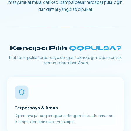
masyarakat mulai dari kecil sampai besar terdapat pula login
dan daftar yang siap dipakai.
Kenapa Pilih
QQPULSA?
Platform pulsa terpercaya dengan teknologi modern untuk
semua kebutuhan Anda
Terpercaya & Aman
Dipercaya jutaan pengguna dengan sistem keamanan
berlapis dan transaksi terenkripsi.