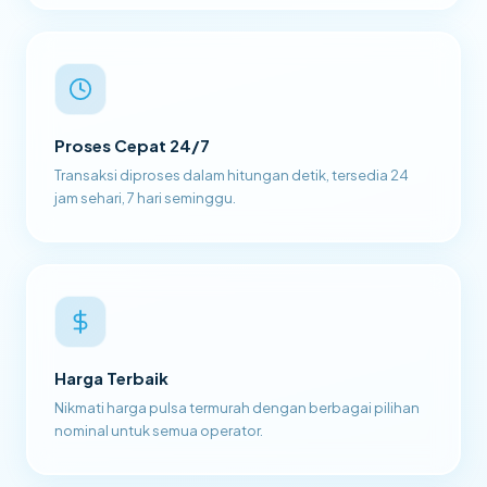
Proses Cepat 24/7
Transaksi diproses dalam hitungan detik, tersedia 24
jam sehari, 7 hari seminggu.
Harga Terbaik
Nikmati harga pulsa termurah dengan berbagai pilihan
nominal untuk semua operator.